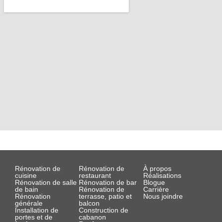
a
k
m
-
f
Rénovation de
Rénovation de
À propos
cuisine
restaurant
Réalisations
Rénovation de salle
Rénovation de bar
Blogue
de bain
Rénovation de
Carrière
Rénovation
terrasse, patio et
Nous joindre
générale
balcon
Installation de
Construction de
portes et de
cabanon