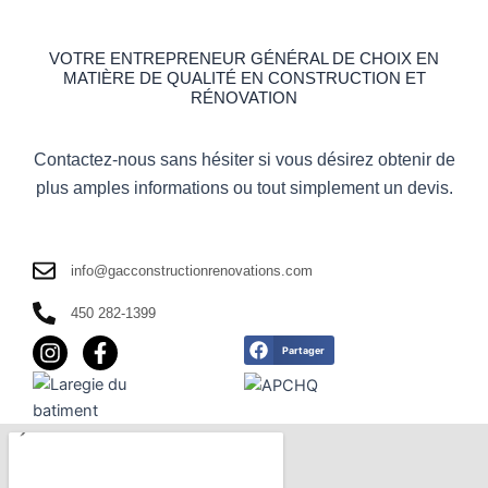
VOTRE ENTREPRENEUR GÉNÉRAL DE CHOIX EN
MATIÈRE DE QUALITÉ EN CONSTRUCTION ET
RÉNOVATION
Contactez-nous sans hésiter si vous désirez obtenir de
plus amples informations ou tout simplement un devis.
info@gacconstructionrenovations.com
450 282-1399
I
F
Partager
n
a
s
c
t
e
a
b
g
o
r
o