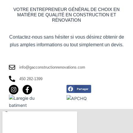
VOTRE ENTREPRENEUR GÉNÉRAL DE CHOIX EN
MATIÈRE DE QUALITÉ EN CONSTRUCTION ET
RÉNOVATION
Contactez-nous sans hésiter si vous désirez obtenir de
plus amples informations ou tout simplement un devis.
info@gacconstructionrenovations.com
450 282-1399
I
F
Partager
n
a
s
c
t
e
a
b
g
o
r
o
a
k