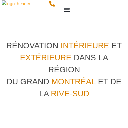
Aller
Menu
au
Rénovation intérieure
Rénovation extérieure
Rénovation commerciale
contenu
RÉNOVATION
INTÉRIEURE
ET
EXTÉRIEURE
DANS LA
RÉGION
DU GRAND
MONTRÉAL
ET DE
LA
RIVE-SUD
Obtenez jusqu'à 15% de rabais