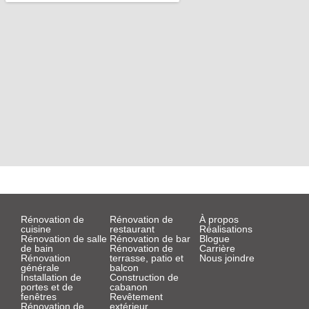
m
-
f
Rénovation de
Rénovation de
À propos
cuisine
restaurant
Réalisations
Rénovation de salle
Rénovation de bar
Blogue
de bain
Rénovation de
Carrière
Rénovation
terrasse, patio et
Nous joindre
générale
balcon
Installation de
Construction de
portes et de
cabanon
fenêtres
Revêtement
Rénovation de
extérieur